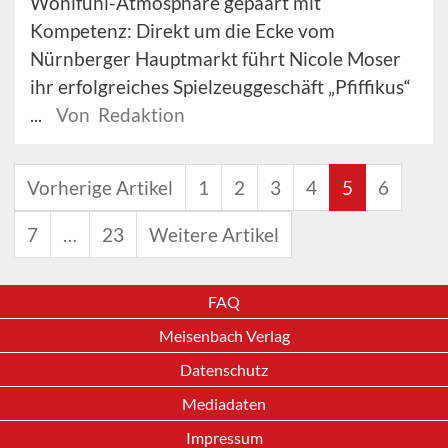
Wohlfühl-Atmosphäre gepaart mit
Kompetenz: Direkt um die Ecke vom
Nürnberger Hauptmarkt führt Nicole Moser
ihr erfolgreiches Spielzeuggeschäft „Pfiffikus“
...
Von Redaktion
Vorherige Artikel
1
2
3
4
5
6
7
…
23
Weitere Artikel
FAQ
Meisenbach Verlag
Datenschutz
Mediadaten
Impressum