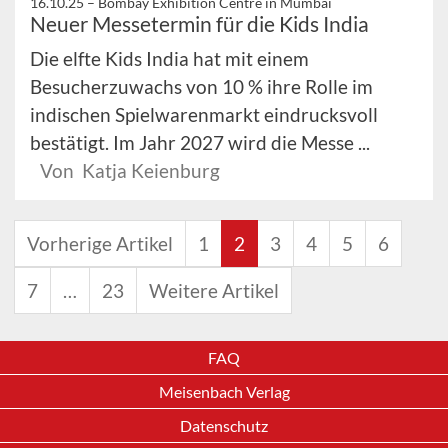
16.10.25 –
Bombay Exhibition Centre in Mumbai
Neuer Messetermin für die Kids India
Die elfte Kids India hat mit einem
Besucherzuwachs von 10 % ihre Rolle im
indischen Spielwarenmarkt eindrucksvoll
bestätigt. Im Jahr 2027 wird die Messe ...
Von Katja Keienburg
Vorherige Artikel
1
2
3
4
5
6
7
…
23
Weitere Artikel
FAQ
Meisenbach Verlag
Datenschutz