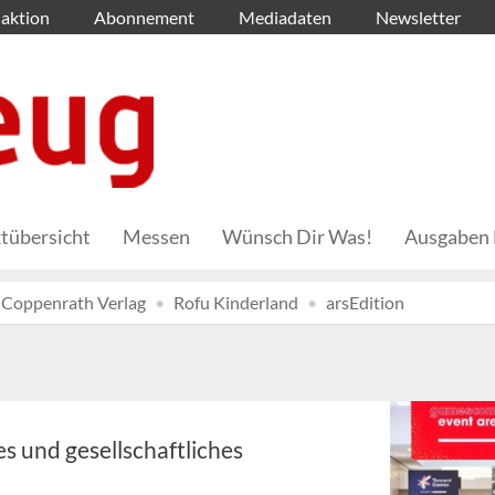
aktion
Abonnement
Mediadaten
Newsletter
tübersicht
Messen
Wünsch Dir Was!
Ausgaben 
Coppenrath Verlag
Rofu Kinderland
arsEdition
s und gesellschaftliches