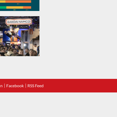
In
Facebook
RSS Feed