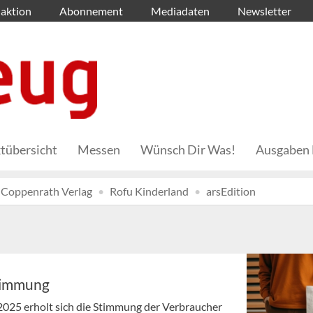
aktion
Abonnement
Mediadaten
Newsletter
tübersicht
Messen
Wünsch Dir Was!
Ausgaben 
Coppenrath Verlag
Rofu Kinderland
arsEdition
stimmung
025 erholt sich die Stimmung der Verbraucher