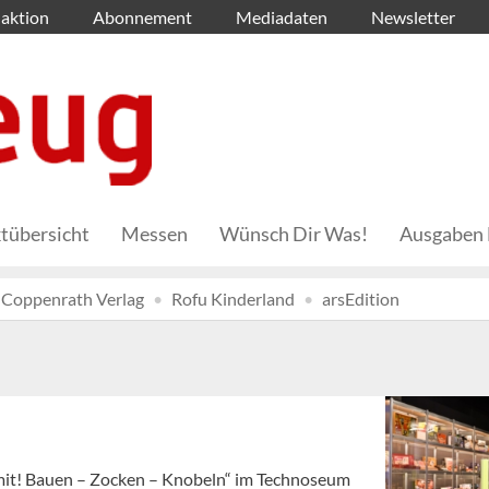
aktion
Abonnement
Mediadaten
Newsletter
tübersicht
Messen
Wünsch Dir Was!
Ausgaben 
Coppenrath Verlag
Rofu Kinderland
arsEdition
l mit! Bauen – Zocken – Knobeln“ im Technoseum