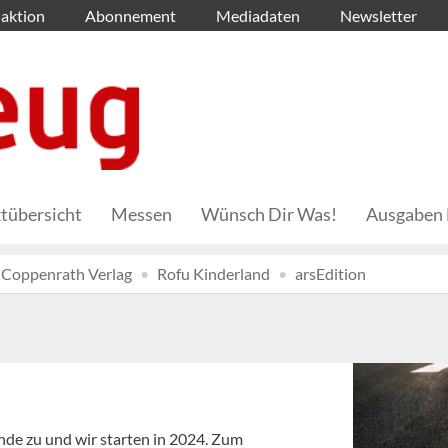
aktion
Abonnement
Mediadaten
Newsletter
tübersicht
Messen
Wünsch Dir Was!
Ausgaben 
Coppenrath Verlag
Rofu Kinderland
arsEdition
nde zu und wir starten in 2024. Zum