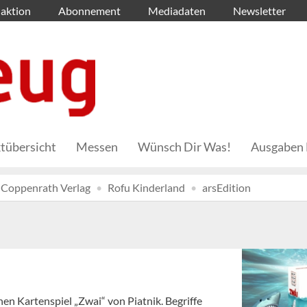
aktion
Abonnement
Mediadaten
Newsletter
tübersicht
Messen
Wünsch Dir Was!
Ausgaben 
Coppenrath Verlag
Rofu Kinderland
arsEdition
hen Kartenspiel „Zwai“ von Piatnik. Begriffe