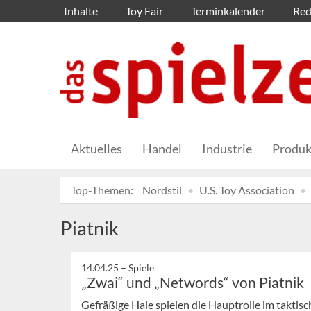
Inhalte
Toy Fair
Terminkalender
Red
Aktuelles
Handel
Industrie
Produk
Top-Themen:
Nordstil
U.S. Toy Association
Piatnik
14.04.25 –
Spiele
„Zwai“ und „Networds“ von Piatnik
Gefräßige Haie spielen die Hauptrolle im taktisc