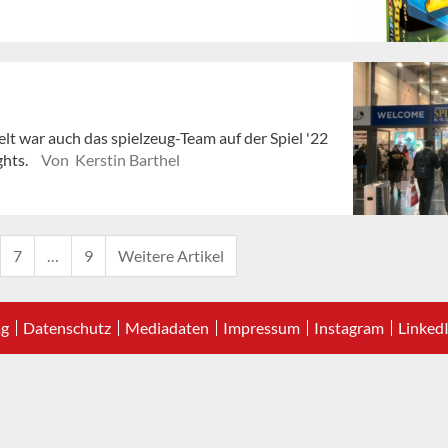
lt war auch das spielzeug-Team auf der Spiel '22
ghts.
Von Kerstin Barthel
7
…
9
Weitere Artikel
ag
Datenschutz
Mediadaten
Impressum
Instagram
Linked