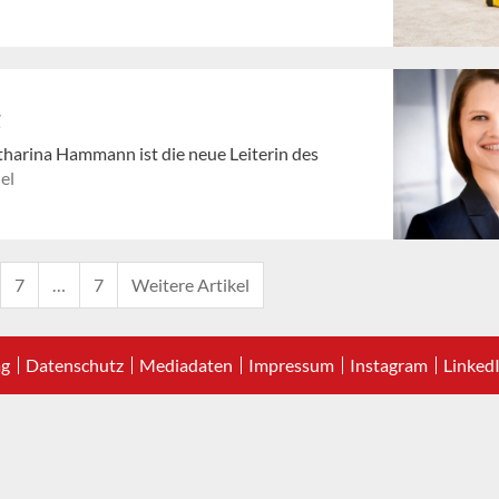
g
harina Hammann ist die neue Leiterin des
el
7
…
7
Weitere Artikel
ag
Datenschutz
Mediadaten
Impressum
Instagram
Linked