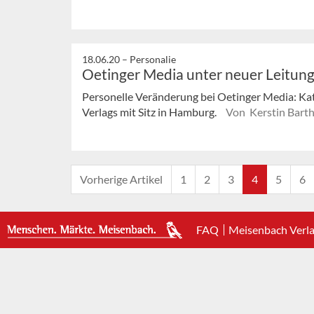
18.06.20 –
Personalie
Oetinger Media unter neuer Leitun
Personelle Veränderung bei Oetinger Media: Kat
Verlags mit Sitz in Hamburg.
Von Kerstin Barth
Vorherige Artikel
1
2
3
4
5
6
FAQ
Meisenbach Verl