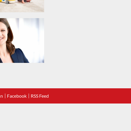
In
Facebook
RSS Feed