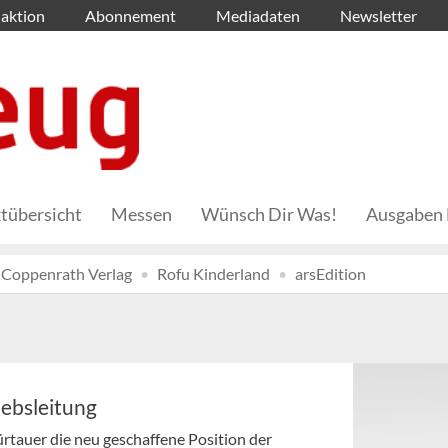
aktion
Abonnement
Mediadaten
Newsletter
tübersicht
Messen
Wünsch Dir Was!
Ausgaben 
Coppenrath Verlag
Rofu Kinderland
arsEdition
iebsleitung
tauer die neu geschaffene Position der