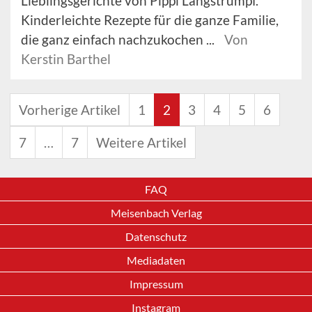
Lieblingsgerichte von Pippi Langstrumpf.
Kinderleichte Rezepte für die ganze Familie,
die ganz einfach nachzukochen ...
Von
Kerstin Barthel
Vorherige Artikel
1
2
3
4
5
6
7
…
7
Weitere Artikel
FAQ
Meisenbach Verlag
Datenschutz
Mediadaten
Impressum
Instagram