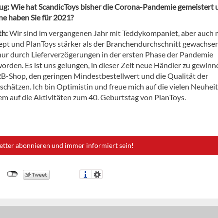
eug: Wie hat
ScandicToys
bisher die Corona-Pandemie gemeistert 
ne haben Sie für 2021?
th:
Wir sind im vergangenen Jahr mit Teddykompaniet, aber auch 
ept und PlanToys stärker als der Branchendurchschnitt gewachsen
 nur durch Lieferverzögerungen in der ersten Phase der Pandemie
rden. Es ist uns gelungen, in dieser Zeit neue Händler zu gewinne
B-Shop, den geringen Mindestbestellwert und die Qualität der
schätzen. Ich bin Optimistin und freue mich auf die vielen Neuhei
lem auf die Aktivitäten zum 40. Geburtstag von PlanToys.
etter abonnieren und immer informiert sein!