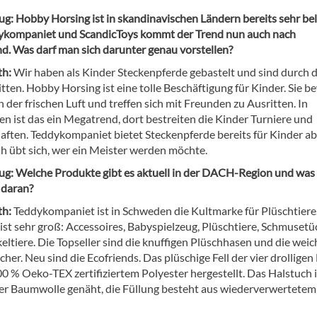
eug: Hobby
Horsing
ist in skandinavischen Ländern bereits sehr bel
ykompaniet
und
ScandicToys
kommt der Trend nun auch nach
d. Was darf man sich darunter genau vorstellen?
th:
Wir haben als Kinder Steckenpferde gebastelt und sind durch 
tten. Hobby Horsing ist eine tolle Beschäftigung für Kinder. Sie 
an der frischen Luft und treffen sich mit Freunden zu Ausritten. In
n ist das ein Megatrend, dort bestreiten die Kinder Turniere und
aften. Teddykompaniet bietet Steckenpferde bereits für Kinder ab
üh übt sich, wer ein Meister werden möchte.
eug: Welche Produkte gibt es aktuell in der DACH-Region und was 
 daran?
th:
Teddykompaniet ist in Schweden die Kultmarke für Plüschtiere
st sehr groß: Accessoires, Babyspielzeug, Plüschtiere, Schmusetü
eltiere. Die Topseller sind die knuffigen Plüschhasen und die wei
er. Neu sind die Ecofriends. Das plüschige Fell der vier drolligen
0 % Oeko-TEX zertifiziertem Polyester hergestellt. Das Halstuch i
er Baumwolle genäht, die Füllung besteht aus wiederverwertetem