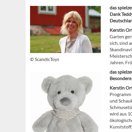
das spielz
Dank
Tedd
Deutschlan
Kerstin Or
Garten geri
sich, sind 
Skandinavie
Meistersch
© ScandicToys
Jahren. Fr
das spielz
Besondere
Kerstin Or
Programm i
und Schauk
Schmusetüch
wird aus 10
ökologisch
Kunststoff.