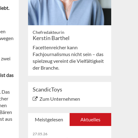
iebt.
den
Chefredakteurin
Kerstin Barthel
bewegen
Facettenreicher kann
Fachjournalismus nicht sein – das
 zwei
spielzeug vereint die Vielfältigkeit
der Branche.
ist das
ScandicToys
. Das
cher
Zum Unternehmen
chen
 Bären
st aus
Meistgelesen
Aktuelles
27.05.26