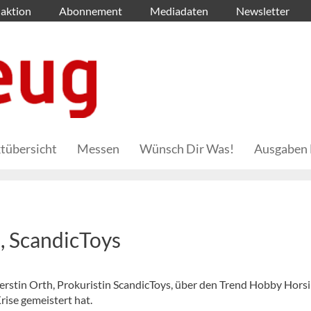
aktion
Abonnement
Mediadaten
Newsletter
tübersicht
Messen
Wünsch Dir Was!
Ausgaben 
h, ScandicToys
Kerstin Orth, Prokuristin ScandicToys, über den Trend Hobby Hors
ise gemeistert hat.