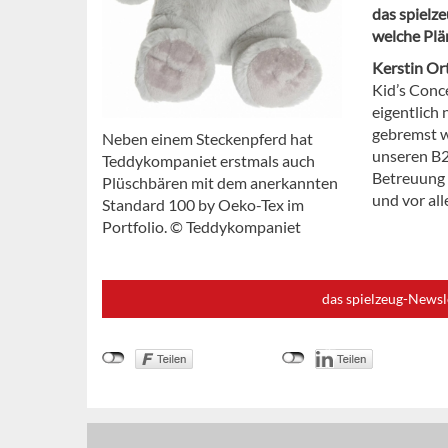
das spielz
welche Plä
Kerstin Or
Kid’s Conc
eigentlich
gebremst wo
Neben einem Steckenpferd hat
unseren B2
Teddykompaniet erstmals auch
Betreuung 
Plüschbären mit dem anerkannten
und vor al
Standard 100 by Oeko-Tex im
Portfolio. © Teddykompaniet
das spielzeug-Newsl