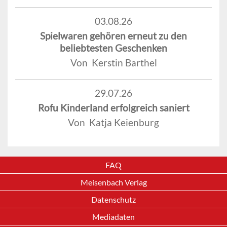
03.08.26
Spielwaren gehören erneut zu den
beliebtesten Geschenken
Von Kerstin Barthel
29.07.26
Rofu Kinderland erfolgreich saniert
Von Katja Keienburg
FAQ
Meisenbach Verlag
Datenschutz
Mediadaten