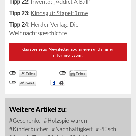
Tipp 22:
Invento: „Addict A Ball“
Tipp 23:
Kindsgut: Stapeltürme
Tipp 24:
Herder Verlag: Die
Weihnachtsgeschichte
das spielzeug-Newsletter abonnieren und immer
informiert sein!
Weitere Artikel zu:
Geschenke
Holzspielwaren
Kinderbücher
Nachhaltigkeit
Plüsch