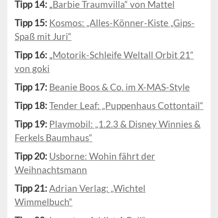
Tipp 14:
„
Barbie Traumvilla“ von Mattel
Tipp 15:
Kosmos: „Alles-Könner-Kiste „Gips-
Spaß mit Juri“
Tipp 16:
„
Motorik-Schleife Weltall Orbit 21“
von goki
Tipp 17:
Beanie Boos & Co. im X-MAS-Style
Tipp 18:
Tender Leaf: „Puppenhaus Cottontail“
Tipp 19:
Playmobil: „1.2.3 & Disney Winnies &
Ferkels Baumhaus“
Tipp 20:
Usborne: Wohin fährt der
Weihnachtsmann
Tipp 21:
Adrian Verlag: „Wichtel
Wimmelbuch“