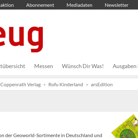
aktion
Abonnement
Mediadaten
Newsletter
tübersicht
Messen
Wünsch Dir Was!
Ausgaben 
Coppenrath Verlag
Rofu Kinderland
arsEdition
tion der Geoworld-Sortimente in Deutschland und