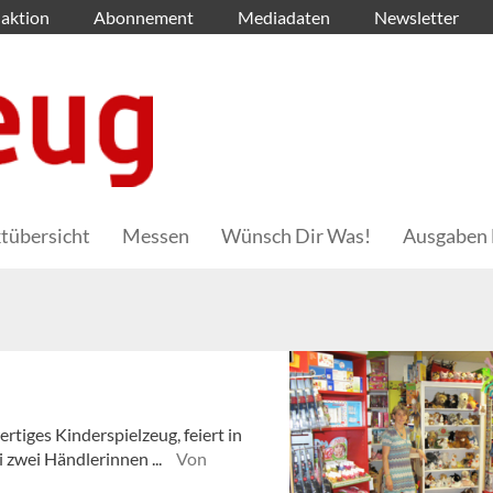
aktion
Abonnement
Mediadaten
Newsletter
tübersicht
Messen
Wünsch Dir Was!
Ausgaben 
rtiges Kinderspielzeug, feiert in
 zwei Händlerinnen ...
Von