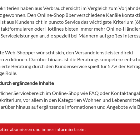
ekriterien haben aus Verbrauchersicht im Vergleich zum Vorjahr d
z gewonnen. Den Online-Shop über verschiedene Kanäle kontakt
ist aus Kundensicht in puncto Service das wichtigste Kriterium (6
aktformularen oder Hotlines bieten immer mehr Online-Händle
 Serviceleistungen an, die speziell bei Männern auf großes Interes
te Web-Shopper wünscht sich, den Versanddienstleister direkt
en zu können. Darüber hinaus ist die Beratungskompetenz entsch
izierte Beratung durch den Kundenservice spielt für 57% der Befra
ge Rolle.
urch ergänzende Inhalte
rlicher Servicebereich im Online-Shop wie FAQ oder Kontaktang
ekriterium, vor allem in den Kategorien Wohnen und Lebensmitte
 darüber hinaus auf ergänzende Informationen und Angebote wie 
etter abonnieren und immer informiert sein!