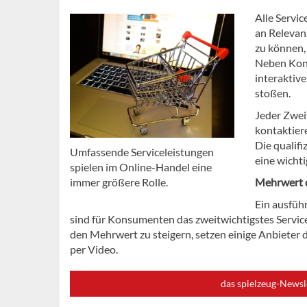
Alle Servic
an Relevan
zu können, 
Neben Kont
interaktive
stoßen.
Jeder Zwei
kontaktier
Die qualif
Umfassende Serviceleistungen
eine wichti
spielen im Online-Handel eine
immer größere Rolle.
Mehrwert d
Ein ausfüh
sind für Konsumenten das zweitwichtigstes Servic
den Mehrwert zu steigern, setzen einige Anbieter
per Video.
das spielzeug-Newsl