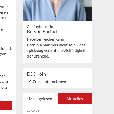
eutlich
ieren
8%).
r
Chefredakteurin
se
Kerstin Barthel
Facettenreicher kann
Fachjournalismus nicht sein – das
eidend.
spielzeug vereint die Vielfältigkeit
gten
der Branche.
ECC Köln
aben
l. Um
Zum Unternehmen
Blogs
Meistgelesen
Aktuelles
27.05.26