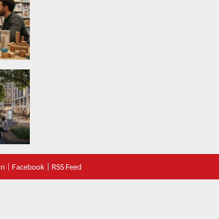
In
Facebook
RSS Feed