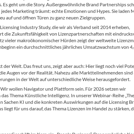
s. Es geht um die Story. Außergewöhnliche Brand Partnerships sch
 jedes Marketing träumt: echte Emotionen und Hypes. Sie laden 
 neu auf und öffnen Türen zu ganz neuen Zielgruppen.
Licensing Industry Study, die wir als Verband seit 2014 erheben,
t die Zukunftsfähigkeit von Lizenzpartnerschaften mit eindrucks
otz vieler makroökonomischer Hürden zeigt der weltweite Lizenzm
enbeginn ein durchschnittliches jährliches Umsatzwachstum von 4,
der Welt. Das freut uns, zeigt aber auch: Hier liegt noch viel Pote
 die Augen vor der Realität. Nahezu alle Marktteilnehmenden sind
rungen in der Welt auf unterschiedliche Weise herausgefordert.
Wir wollen Navigator und Plattform sein. Für 2026 setzen wir
 das Thema Künstliche Intelligenz. In unserer Webinar-Reihe „The
 in Sachen KI und die konkreten Auswirkungen auf die Licensing B
us liegt für uns darauf, das Thema Lizenzen im Handel zu stärken, 