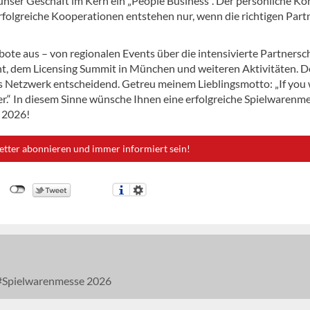
 unser Geschäft im Kern ein „People Business“. Der persönliche Ko
Erfolgreiche Kooperationen entstehen nur, wenn die richtigen Part
e aus – von regionalen Events über die intensivierte Partnersc
nt, dem Licensing Summit in München und weiteren Aktivitäten. 
kes Netzwerk entscheidend. Getreu meinem Lieblingsmotto: „If you
ether.“ In diesem Sinne wünsche Ihnen eine erfolgreiche Spielwarenm
 2026!
etter abonnieren und immer informiert sein!
Spielwarenmesse 2026