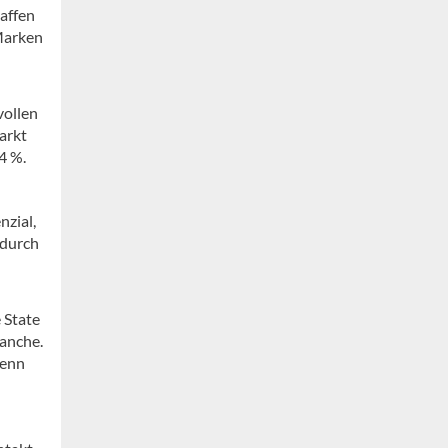
affen
Marken
vollen
arkt
4 %.
nzial,
 durch
 State
ranche.
denn