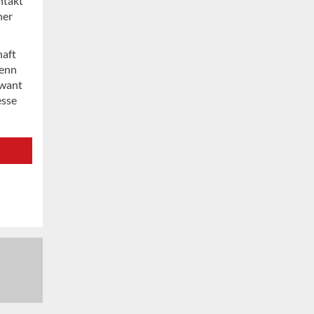
ntakt
ner
haft
Denn
 want
esse