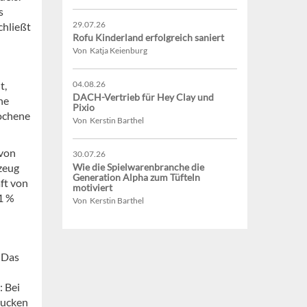
s
29.07.26
chließt
Rofu Kinderland erfolgreich saniert
Von Katja Keienburg
t,
04.08.26
DACH-Vertrieb für Hey Clay und
ne
Pixio
rochene
Von Kerstin Barthel
 von
30.07.26
lzeug
Wie die Spielwarenbranche die
Generation Alpha zum Tüfteln
ft von
motiviert
1 %
Von Kerstin Barthel
. Das
: Bei
rucken