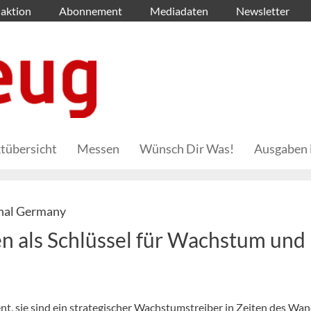
aktion
Abonnement
Mediadaten
Newsletter
tübersicht
Messen
Wünsch Dir Was!
Ausgaben 
onal Germany
en als Schlüssel für Wachstum und
nt, sie sind ein strategischer Wachstumstreiber in Zeiten des Wan