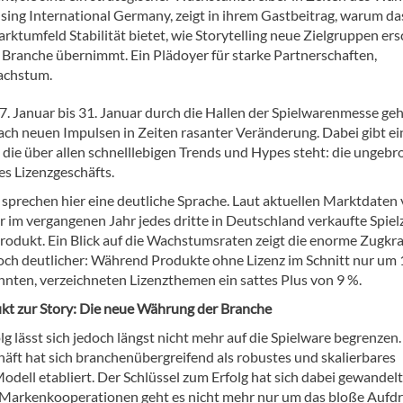
nsing International Germany, zeigt in ihrem Gastbeitrag, warum da
ktumfeld Stabilität bietet, wie Storytelling neue Zielgruppen ers
e Branche übernimmt. Ein Plädoyer für starke Partnerschaften,
achstum.
. Januar bis 31. Januar durch die Hallen der Spielwarenmesse geh
nach neuen Impulsen in Zeiten rasanter Veränderung. Dabei gibt ei
 die über allen schnelllebigen Trends und Hypes steht: die ungeb
es Lizenzgeschäfts.
 sprechen hier eine deutliche Sprache. Laut aktuellen Marktdaten
r im vergangenen Jahr jedes dritte in Deutschland verkaufte Spie
produkt. Ein Blick auf die Wachstumsraten zeigt die enorme Zugkra
och deutlicher: Während Produkte ohne Lizenz im Schnitt nur um 
nnten, verzeichneten Lizenzthemen ein sattes Plus von 9 %.
t zur Story: Die neue Währung der Branche
lg lässt sich jedoch längst nicht mehr auf die Spielware begrenzen
häft hat sich branchenübergreifend als robustes und skalierbares
dell etabliert. Der Schlüssel zum Erfolg hat sich dabei gewandelt
arkenkooperationen geht es nicht mehr nur um das bloße Aufd