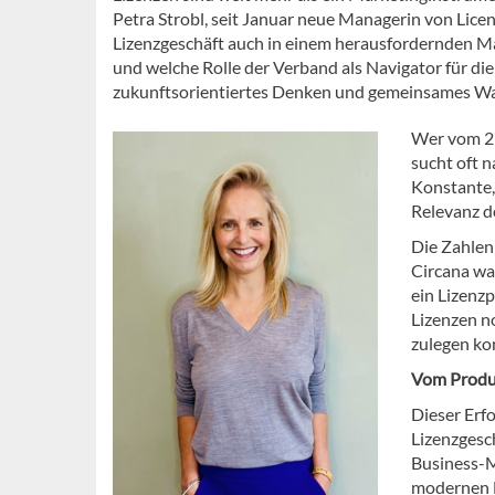
Petra Strobl, seit Januar neue Managerin von Lice
Lizenzgeschäft auch in einem herausfordernden Mar
und welche Rolle der Verband als Navigator für di
zukunftsorientiertes Denken und gemeinsames W
Wer vom 27
sucht oft 
Konstante,
Relevanz d
Die Zahlen
Circana wa
ein Lizenz
Lizenzen n
zulegen ko
Vom Produk
Dieser Erfo
Lizenzgesc
Business-Mo
modernen M