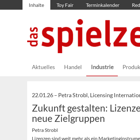
Inhalte
Toy Fair
Terminkalender
Red
Aktuelles
Handel
Industrie
Produk
22.01.26 –
Petra Strobl, Licensing Internati
Zukunft gestalten: Lizenz
neue Zielgruppen
Petra Strobl
Lizenzen sind weit mehr als ein Marketinginstrume