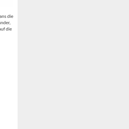
ans die
änder,
uf die