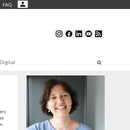
FAQ
Digital
ers
rer
n.