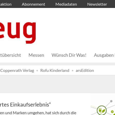
aktion
Abonnement
Mediadaten
Newsletter
tübersicht
Messen
Wünsch Dir Was!
Ausgaben 
Coppenrath Verlag
Rofu Kinderland
arsEdition
rtes Einkaufserlebnis“
ten und Marken umgehen, hat sich durch die