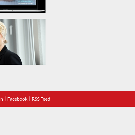
In
Facebook
RSS Feed