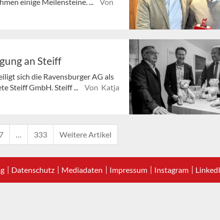
men einige Meilensteine. ...
Von
gung an Steiff
ligt sich die Ravensburger AG als
e Steiff GmbH. Steiff ...
Von Katja
7
…
333
Weitere Artikel
ag
Datenschutz
Mediadaten
Impressum
Instagram
Linked