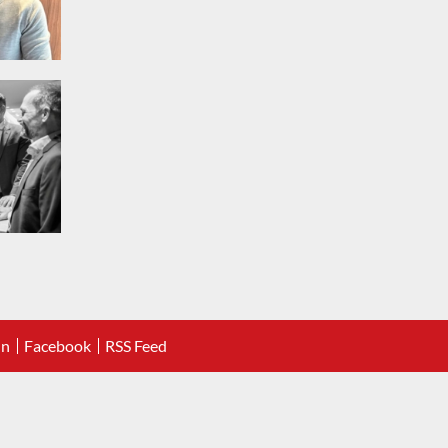
In
Facebook
RSS Feed