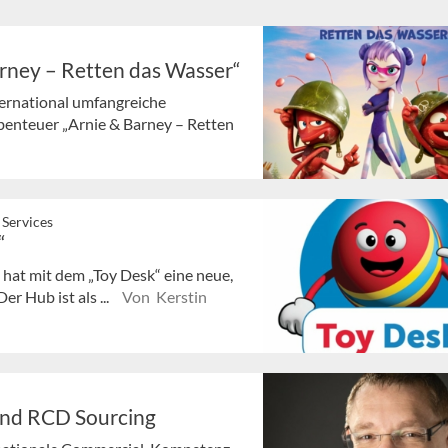
arney – Retten das Wasser“
ternational umfangreiche
enteuer „Arnie & Barney – Retten
 Services
“
hat mit dem „Toy Desk“ eine neue,
er Hub ist als ...
Von Kerstin
 und RCD Sourcing