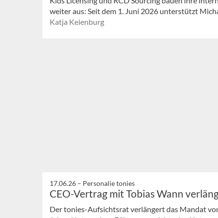
Kids Licensing und RCD Sourcing bauen ihre int
weiter aus: Seit dem 1. Juni 2026 unterstützt Mich
Katja Keienburg
17.06.26 –
Personalie tonies
CEO-Vertrag mit Tobias Wann verläng
Der tonies-Aufsichtsrat verlängert das Mandat vo