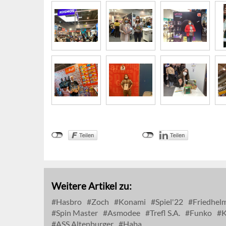
Weitere Artikel zu:
Hasbro
Zoch
Konami
Spiel'22
Friedhelm
Spin Master
Asmodee
Trefl S.A.
Funko
K
ASS Altenburger
Haba