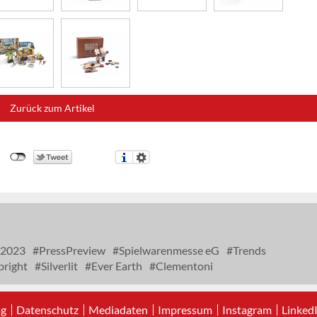
Zurück zum Artikel
 2023
PressPreview
Spielwarenmesse eG
Trends
bright
Silverlit
Ever Earth
Clementoni
ag
Datenschutz
Mediadaten
Impressum
Instagram
Linked