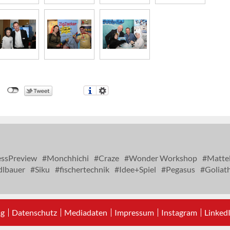
ssPreview
Monchhichi
Craze
Wonder Workshop
Matte
dlbauer
Siku
fischertechnik
Idee+Spiel
Pegasus
Goliat
ag
Datenschutz
Mediadaten
Impressum
Instagram
Linked