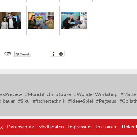
ssPreview
Monchhichi
Craze
Wonder Workshop
Matte
dlbauer
Siku
fischertechnik
Idee+Spiel
Pegasus
Goliat
ag
Datenschutz
Mediadaten
Impressum
Instagram
Linked