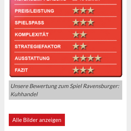
Unsere Bewertung zum Spiel Ravensburger:
Kuhhandel
Alle Bilder anzeigen