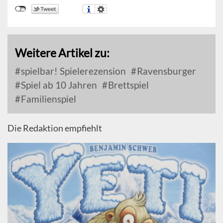
Weitere Artikel zu:
spielbar! Spielerezension
Ravensburger
Spiel ab 10 Jahren
Brettspiel
Familienspiel
Die Redaktion empfiehlt