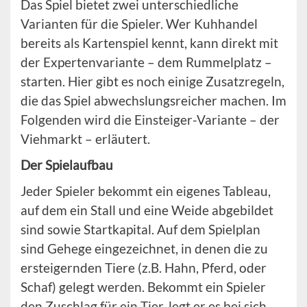
Das Spiel bietet zwei unterschiedliche
Varianten für die Spieler. Wer Kuhhandel
bereits als Kartenspiel kennt, kann direkt mit
der Expertenvariante – dem Rummelplatz –
starten. Hier gibt es noch einige Zusatzregeln,
die das Spiel abwechslungsreicher machen. Im
Folgenden wird die Einsteiger-Variante – der
Viehmarkt – erläutert.
Der Spielaufbau
Jeder Spieler bekommt ein eigenes Tableau,
auf dem ein Stall und eine Weide abgebildet
sind sowie Startkapital. Auf dem Spielplan
sind Gehege eingezeichnet, in denen die zu
ersteigernden Tiere (z.B. Hahn, Pferd, oder
Schaf) gelegt werden. Bekommt ein Spieler
den Zuschlag für ein Tier, legt er es bei sich