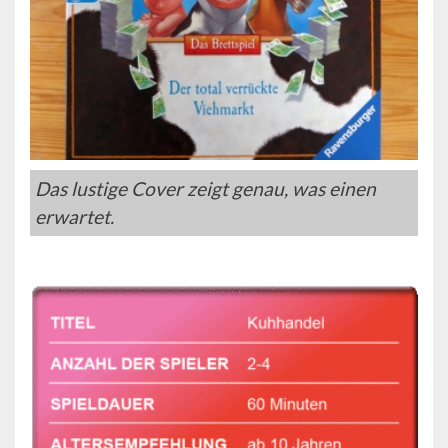
Das lustige Cover zeigt genau, was einen
erwartet.