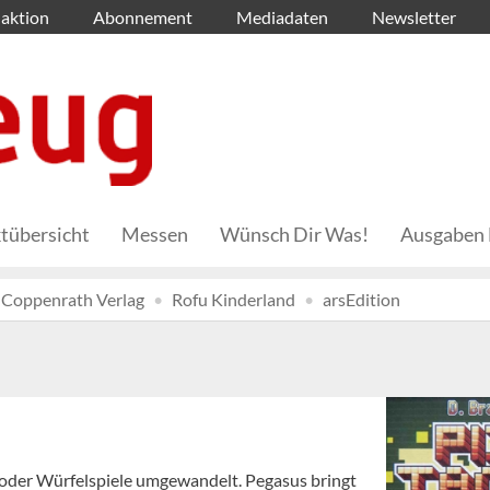
aktion
Abonnement
Mediadaten
Newsletter
tübersicht
Messen
Wünsch Dir Was!
Ausgaben 
Coppenrath Verlag
Rofu Kinderland
arsEdition
- oder Würfelspiele umgewandelt. Pegasus bringt