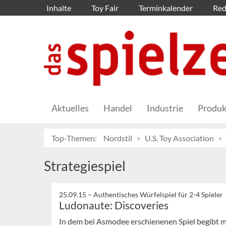
Inhalte
Toy Fair
Terminkalender
Red
Aktuelles
Handel
Industrie
Produk
Top-Themen:
Nordstil
U.S. Toy Association
Strategiespiel
25.09.15 –
Authentisches Würfelspiel für 2-4 Spieler
Ludonaute: Discoveries
In dem bei Asmodee erschienenen Spiel begibt m