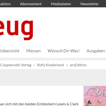
aktion
Abonnement
Mediadaten
Newsletter
tübersicht
Messen
Wünsch Dir Was!
Ausgaben 
Coppenrath Verlag
Rofu Kinderland
arsEdition
an sich mit den beiden Entdeckern Lewis & Clark