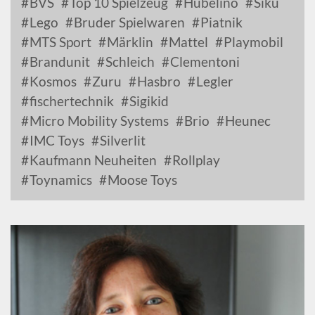
BVS
Top 10 Spielzeug
Hubelino
Siku
Lego
Bruder Spielwaren
Piatnik
MTS Sport
Märklin
Mattel
Playmobil
Brandunit
Schleich
Clementoni
Kosmos
Zuru
Hasbro
Legler
fischertechnik
Sigikid
Micro Mobility Systems
Brio
Heunec
IMC Toys
Silverlit
Kaufmann Neuheiten
Rollplay
Toynamics
Moose Toys