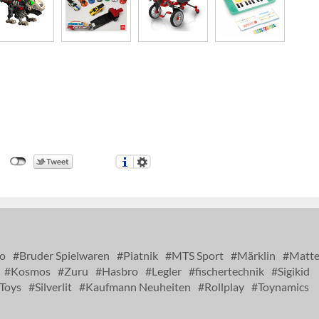
o
Bruder Spielwaren
Piatnik
MTS Sport
Märklin
Matte
Kosmos
Zuru
Hasbro
Legler
fischertechnik
Sigikid
Toys
Silverlit
Kaufmann Neuheiten
Rollplay
Toynamics