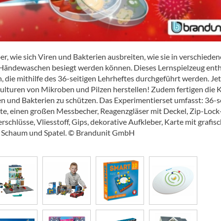
r, wie sich Viren und Bakterien ausbreiten, wie sie in verschiede
Händewaschen besiegt werden können. Dieses Lernspielzeug enth
, die mithilfe des 36-seitigen Lehrheftes durchgeführt werden. Jet
lturen von Mikroben und Pilzen herstellen! Zudem fertigen die 
en und Bakterien zu schützen. Das Experimentierset umfasst: 36-s
te, einen großen Messbecher, Reagenzgläser mit Deckel, Zip-Lock
schlüsse, Vliesstoff, Gips, dekorative Aufkleber, Karte mit grafis
fe, Schaum und Spatel. © Brandunit GmbH