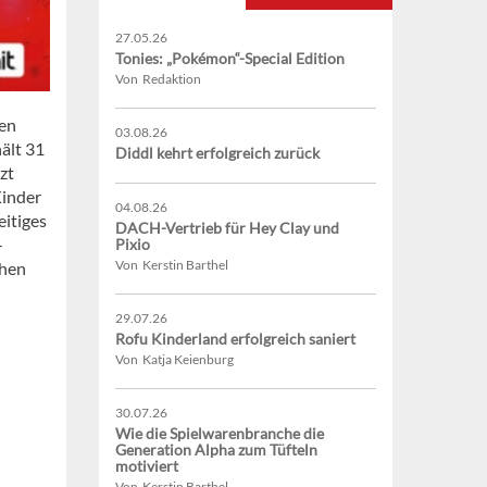
27.05.26
Tonies: „Pokémon“-Special Edition
Von Redaktion
nen
03.08.26
ält 31
Diddl kehrt erfolgreich zurück
zt
Kinder
04.08.26
eitiges
DACH-Vertrieb für Hey Clay und
-
Pixio
Von Kerstin Barthel
chen
29.07.26
Rofu Kinderland erfolgreich saniert
Von Katja Keienburg
30.07.26
Wie die Spielwarenbranche die
Generation Alpha zum Tüfteln
motiviert
Von Kerstin Barthel