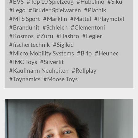
BVS
Top 10 Spielzeug
Hubelino
Siku
Lego
Bruder Spielwaren
Piatnik
MTS Sport
Märklin
Mattel
Playmobil
Brandunit
Schleich
Clementoni
Kosmos
Zuru
Hasbro
Legler
fischertechnik
Sigikid
Micro Mobility Systems
Brio
Heunec
IMC Toys
Silverlit
Kaufmann Neuheiten
Rollplay
Toynamics
Moose Toys