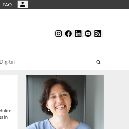
FAQ
Digital
odukte
es in