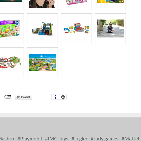
asbro
Playmobil
IMC Toys
Legler
rudy games
Mattel