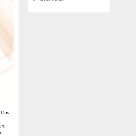
. Das
en,
r