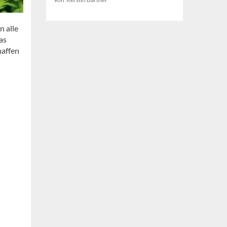
n alle
as
haffen