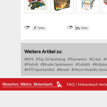
Weitere Artikel zu:
BVS
Top 10 Spielzeug
Toynamics
Craze
H
Piatnik
Bruder Spielwaren
Goliath
Rollpla
MTS Sportartikel
Revell
Micro Mobility Sys
FAQ
Meisenbach Verl