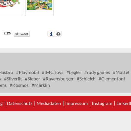
asbro
Playmobil
IMC Toys
Legler
rudy games
Mattel
y
Silverlit
Sieper
Ravensburger
Schleich
Clementoni
tems
Kosmos
Märklin
ag
Datenschutz
Mediadaten
Impressum
Instagram
Linked