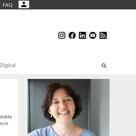
FAQ
Digital
odukte
es in