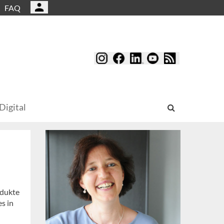
FAQ
Digital
odukte
es in